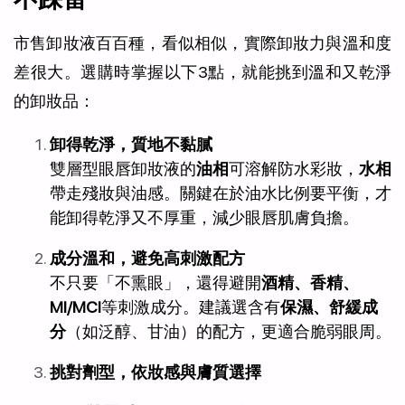
市售卸妝液百百種，看似相似，實際卸妝力與溫和度
差很大。選購時掌握以下3點，就能挑到溫和又乾淨
的卸妝品：
卸得乾淨，質地不黏膩
雙層型眼唇卸妝液的
油相
可溶解防水彩妝，
水相
帶走殘妝與油感。關鍵在於油水比例要平衡，才
能卸得乾淨又不厚重，減少眼唇肌膚負擔。
成分溫和，避免高刺激配方
不只要「不熏眼」，還得避開
酒精、香精、
MI/MCI
等刺激成分。建議選含有
保濕、舒緩成
分
（如泛醇、甘油）的配方，更適合脆弱眼周。
挑對劑型，依妝感與膚質選擇