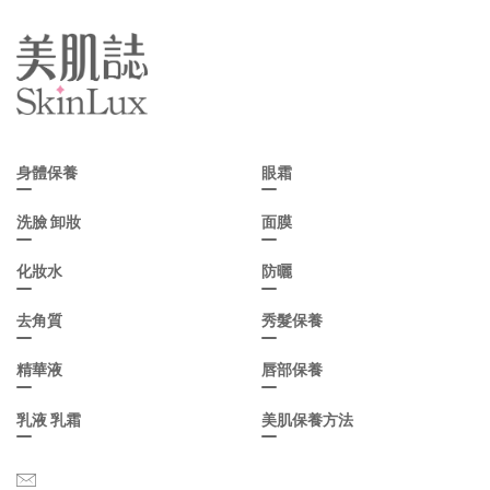
身體保養
眼霜
洗臉 卸妝
面膜
化妝水
防曬
去角質
秀髮保養
精華液
唇部保養
乳液 乳霜
美肌保養方法