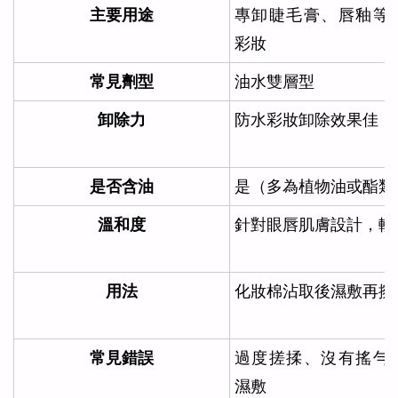
主要用途
專卸睫毛膏、唇釉等
彩妝
常見劑型
油水雙層型
卸除力
防水彩妝卸除效果佳
是否含油
是（多為植物油或酯類
溫和度
針對眼唇肌膚設計，較
用法
化妝棉沾取後濕敷再擦
常見錯誤
過度搓揉、沒有搖勻
濕敷