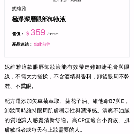
妮維雅
極淨深層眼部卸妝液
359
售價：
/ 125ml
產品連結：
點此前往
妮維雅這款眼唇卸妝液能有效帶走難卸睫毛膏與眼
線，不需大力搓揉，不含酒精與香料，卸後眼周不乾
澀、不熏眼。
配方還添加矢車菊萃取、葵花子油、維他命B7與E，
卸妝同時維持眼周肌膚穩定性與潤澤感。清爽不油膩
的質地讓人感覺清新舒適。高CP值適合小資族、肌
膚敏感者或每天有上妝需要的人。