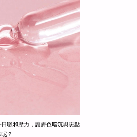
外日曬和壓力，讓膚色暗沉與斑點
華呢？