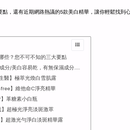
要點，還有近期網路熱議的5款美白精華，讓你輕鬆找到
哪些？您不可不知的三大要點
/美白容易乾，有無保濕成分.....
傑生醫】極萃光煥白雪肌露
sfree】維他命C淨亮精華
蕾】革糖素小白瓶
蔻】超極光淨亮淡斑激萃
碧】超激光勻淨白淡斑精華露