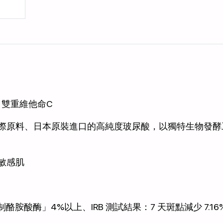
、雙重維他命C
際原料、日本原裝進口的高純度玻尿酸，以獨特生物發酵工
/敏感肌
制酪胺酸酶」4%以上、IRB 測試結果：7 天斑點減少 7.16