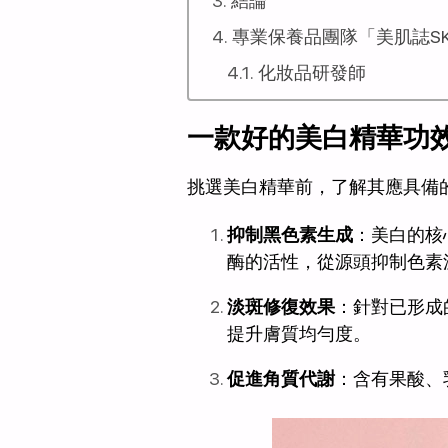
結論
專業保養品團隊「美肌誌SK
化妝品研發師
一款好的
美白精華
功
挑選美白精華前，了解其應具備
抑制黑色素生成
：美白的核
酶的活性，從源頭抑制色素
淡斑修復效果
：針對已形成
提升膚質均勻度。
促進角質代謝
：含有果酸、