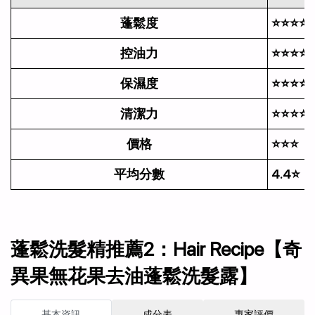
蓬鬆度
⭐⭐⭐⭐
控油力
⭐⭐⭐⭐+
保濕度
⭐⭐⭐⭐
清潔力
⭐⭐⭐⭐+
價格
⭐⭐⭐
平均分數
4.4⭐
蓬鬆洗髮精推薦2：Hair Recipe【奇
異果無花果去油蓬鬆洗髮露】
基本資訊
成分表
專家評價