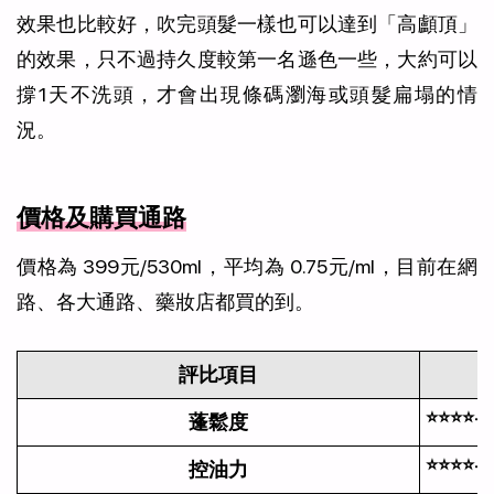
效果也比較好，吹完頭髮一樣也可以達到「高顱頂」
的效果，只不過持久度較第一名遜色一些，大約可以
撐1天不洗頭，才會出現條碼瀏海或頭髮扁塌的情
況。
價格及購買通路
價格為 399元/530ml，平均為 0.75元/ml，目前在網
路、各大通路、藥妝店都買的到。
評比項目
⭐⭐⭐⭐+0
蓬鬆度
⭐⭐⭐⭐+0
控油力