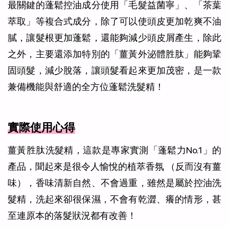
最關鍵的蓬鬆控油成分使用「毛髮益菌寧」、「茶葉
萃取」等複合式成分，除了可以使頭皮更加乾爽不油
膩，讓髮根更加蓬鬆，還能夠減少頭皮屑產生，除此
之外，主要還添加特別的「薑黃外泌體胜肽」能夠鞏
固頭髮，減少脫落，讓頭髮看起來更加茂密，是一款
兼備機能與舒適的全方位蓬鬆洗髮精！
實際使用心得
薑黃胜肽洗髮精，這款是專家實測「蓬鬆力No.1」的
產品，聞起來是很令人愉悅的植萃香氛 （反而沒有薑
味），香味清新自然、不會過重，雖然是屬於控油洗
髮精，洗起來卻很保濕，不會有乾澀、癢的情形，甚
至連原本的落髮狀況都有改善！