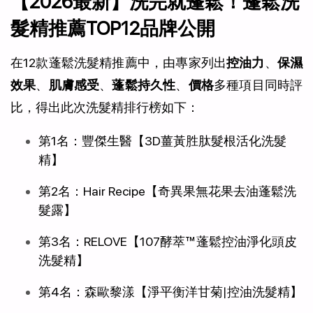
【2026最新】洗完就蓬鬆！蓬鬆洗
髮精推薦TOP12品牌公開
在12款蓬鬆洗髮精推薦中，由專家列出
控油力
、
保濕
效果
、
肌膚感受
、
蓬鬆持久性
、
價格
多種項目同時評
比，得出此次洗髮精排行榜如下：
第1名：豐傑生醫【3D薑黃胜肽髮根活化洗髮
精】
第2名：Hair Recipe【奇異果無花果去油蓬鬆洗
髮露】
第3名：RELOVE【107酵萃™蓬鬆控油淨化頭皮
洗髮精】
第4名：森歐黎漾【淨平衡洋甘菊│控油洗髮精】