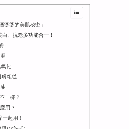
酒婆婆的美肌秘密」
美白、抗老多功能合一！
膚
保濕
抗氧化
肌膚粗糙
控油
不一樣？
麼用？
品一起用！
面膜(水洗式)