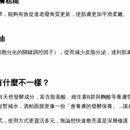
膚粗糙
華，能夠有效促進老廢角質更新，使肌膚更加平滑柔嫩。
油
肪細胞分化的關鍵調控因子），從而減少皮脂分泌，達到肌
有什麼不一樣？
有天然發酵成分，富含胺基酸、維生素B群與麴酸等養膚
短暫補水，酒粕面膜更像一份「會養膚的發酵保養」，讓
式，使用方式更靈活多元，無論想快速敷亮還是深層修護