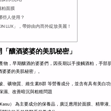
 酒粕面膜
哪些人使用？
IN LUX」，帶妳由內而外綻放美麗！
開「釀酒婆婆的美肌秘密」
產物，早期釀酒的婆婆們，因長期以手接觸酒粕，手部
酒婆婆的美肌秘密」。
礦物質、維生素B群 等營養成分，並含有具有美白功效的麴酸
亮、保濕、改善暗沉與粗糙問題
e Kasu） 為主要成分的保養品，廣泛應用於面膜、精華