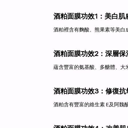
酒粕面膜功效1：美白肌
酒粕裡含有麴酸、熊果素等美白
酒粕面膜功效2：深層保
蘊含豐富的氨基酸、多醣體、大
酒粕面膜功效3：修復抗
酒粕含有豐富的維生素 E及阿