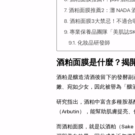
酒粕面膜推薦2：灘 NADA
酒粕面膜3大禁忌！不適合
專業保養品團隊「美肌誌SK
化妝品研發師
酒粕面膜是什麼？揭
酒粕是釀造清酒後留下的發酵副
嫩、宛如少女，因此被譽為「釀
研究指出，酒粕中富含多種胺基酸、
（Arbutin），能幫助肌膚提
而酒粕面膜，就是以酒粕（Sak