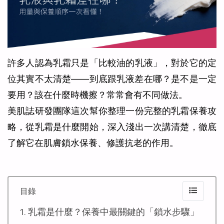
許多人認為乳霜只是「比較油的乳液」，對於它的定
位其實不太清楚——到底跟乳液差在哪？是不是一定
要用？該在什麼時機擦？常常會有不同做法。
美肌誌研發團隊這次幫你整理一份完整的乳霜保養攻
略，從乳霜是什麼開始，深入淺出一次講清楚，徹底
了解它在肌膚鎖水保養、修護抗老的作用。
目錄
乳霜是什麼？保養中最關鍵的「鎖水步驟」