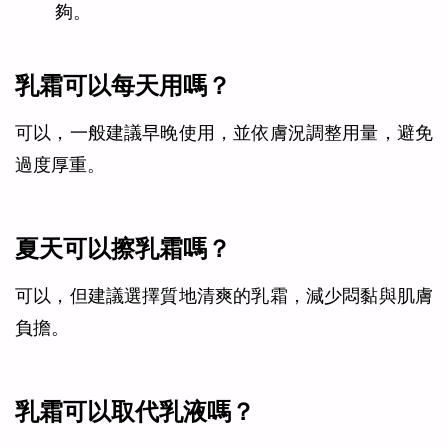
夠。
乳霜可以每天用嗎？
可以，一般建議早晚使用，並依膚況調整用量，避免
過度厚重。
夏天可以擦乳霜嗎？
可以，但建議選擇質地清爽的乳霜，減少悶黏與肌膚
負擔。
乳霜可以取代乳液嗎？