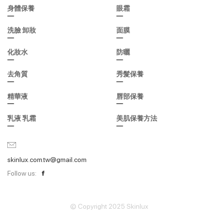
身體保養
眼霜
洗臉 卸妝
面膜
化妝水
防曬
去角質
秀髮保養
精華液
唇部保養
乳液 乳霜
美肌保養方法
skinlux.com.tw@gmail.com
Follow us:
© Copyright 2025 Skinlux