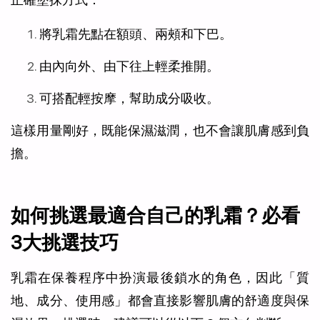
將乳霜先點在額頭、兩頰和下巴。
由內向外、由下往上輕柔推開。
可搭配輕按摩，幫助成分吸收。
這樣用量剛好，既能保濕滋潤，也不會讓肌膚感到負
擔。
如何挑選最適合自己的乳霜？必看
3大挑選技巧
乳霜在保養程序中扮演最後鎖水的角色，因此「質
地、成分、使用感」都會直接影響肌膚的舒適度與保