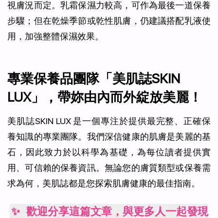
視膚況而定。乳霜保濕力較高，可作為最後一道保養
步驟；但在乾燥季節或乾性肌膚，仍建議搭配乳液使
用，加強整體保濕效果。
專業保養品團隊「美肌誌SKIN
LUX」，帶妳由內而外綻放美麗！
美肌誌SKIN LUX 是一個專注於提供最完整、正確保
養知識的專業團隊。我們深信健康的肌膚是美麗的基
石，因此致力於以科學為基礎，為每位讀者提供實
用、可信賴的保養資訊。無論您的膚質類型或保養需
求為何，美肌誌都是您探索肌膚健康的最佳指南。
✨ 歡迎分享這篇文章，與更多人一起發現