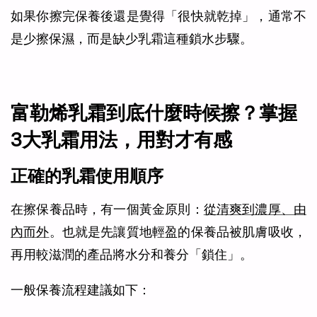
如果你擦完保養後還是覺得「很快就乾掉」，通常不
是少擦保濕，而是缺少乳霜這種鎖水步驟。
富勒烯乳霜到底什麼時候擦？掌握
3大乳霜用法，用對才有感
正確的乳霜使用順序 
在擦保養品時，有一個黃金原則：
從清爽到濃厚、由
內而外
。也就是先讓質地輕盈的保養品被肌膚吸收，
再用較滋潤的產品將水分和養分「鎖住」。
一般保養流程建議如下：