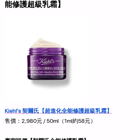
能修護超級乳霜】
Kiehl's 契爾氏【超進化全能修護超級乳霜】
售價：2,980元 / 50ml（1ml約58元）