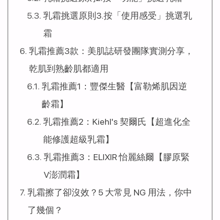
乳霜挑選原則3.按「使用感受」挑選乳
霜
乳霜推薦3款：美肌誌研發團隊實測分享，
乾肌到熟齡肌都適用
乳霜推薦1：豐傑生醫【富勒烯肌因逆
齡霜】
乳霜推薦2：Kiehl's 契爾氏【超進化全
能修護超級乳霜】
乳霜推薦3：ELIXIR 怡麗絲爾【膠原緊
V澎潤霜】
乳霜擦了卻沒效？5 大常見 NG 用法，你中
了幾個？