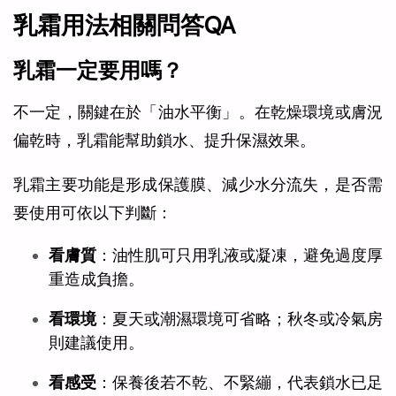
乳霜用法相關問答QA
乳霜一定要用嗎？
不一定，關鍵在於「油水平衡」。在乾燥環境或膚況
偏乾時，乳霜能幫助鎖水、提升保濕效果。
乳霜主要功能是形成保護膜、減少水分流失，是否需
要使用可依以下判斷：
看膚質
：油性肌可只用乳液或凝凍，避免過度厚
重造成負擔。
看環境
：夏天或潮濕環境可省略；秋冬或冷氣房
則建議使用。
看感受
：保養後若不乾、不緊繃，代表鎖水已足