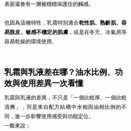
表面還會有一層被穩穩保護住的觸感。
也因為這種特性，乳霜特別適合
乾性肌、熟齡肌、容
易脫皮、敏感不穩定的肌膚
，或是在冬天、冷氣房等
容易乾燥的環境使用。
乳霜與乳液差在哪？油水比例、功
效與使用差異一次看懂 
乳霜與乳液的差異，不只是「一個比較厚、一個比較
清爽」，而是來自配方結構中水相與油相比例的不
同，進一步影響使用感受與功能定位。
一般來說：