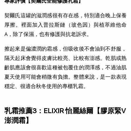
專家評價【契爾氏全能修護乳霜】
契爾氏這罐的滋潤感很有存在感，特別適合晚上保養
厚擦。裡面加入普拉斯鏈（玻色因）與植萃維他命
A，除了保濕，也有修護與抗老訴求。
擦起來是偏濃潤的霜感，但吸收後不會油到不舒服，
隔天起床會覺得皮膚比較亮、比較有澎感。乾肌或熟
齡肌應該會很喜歡這種被包覆住的潤澤感，不過油肌
夏天使用可能會稍微有負擔。整體來說，是一款表現
穩定、很適合秋冬使用的專櫃乳霜。
乳霜推薦3：ELIXIR 怡麗絲爾【膠原緊V
澎潤霜】