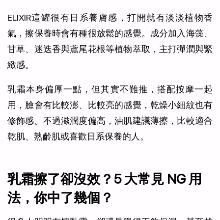
ELIXIR這罐很有日系養膚感，打開就有淡淡植物香
氣，擦保養時會有種很放鬆的感覺。成分加入海藻、
甘草、迷迭香與鳶尾花根等植物萃取，主打彈潤與緊
緻感。
乳霜本身偏厚一點，但其實不難推，搭配按摩一起
用，臉會有比較澎、比較亮的感覺，乾燥小細紋也有
修飾感。不過滋潤度偏高，油肌建議薄擦，比較適合
乾肌、熟齡肌或喜歡日系保養的人。
乳霜擦了卻沒效？5 大常見 NG 用
法，你中了幾個？ 